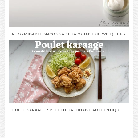
LA FORMIDABLE MAYONNAISE JAPONAISE (KEWPIE) : LA RECETTE MAISON !
POULET KARAAGE : RECETTE JAPONAISE AUTHENTIQUE ET CROUSTILLANTE