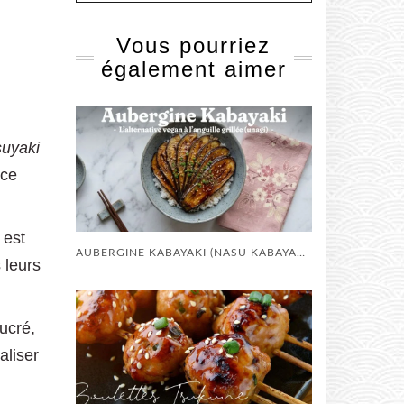
Vous pourriez
également aimer
suyaki
uce
 est
AUBERGINE KABAYAKI (NASU KABAYAKI) : RECETTE JAPONAISE FONDANTE
 leurs
sucré,
aliser