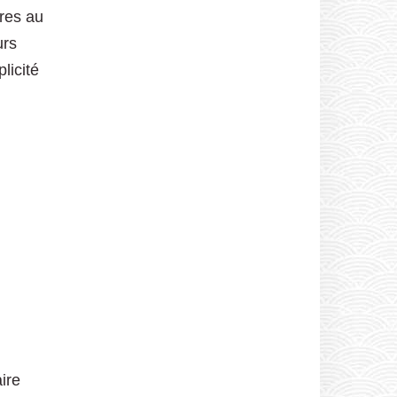
ires au
urs
licité
ire