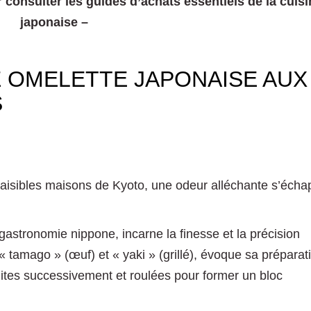
 consulter les guides d’achats essentiels de la cuisi
japonaise –
E OMELETTE JAPONAISE AUX
S
paisibles maisons de Kyoto, une odeur alléchante s’éch
astronomie nippone, incarne la finesse et la précision
 tamago » (œuf) et « yaki » (grillé), évoque sa préparat
uites successivement et roulées pour former un bloc