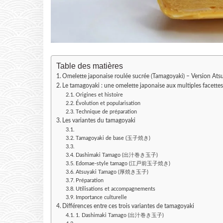
Table des matières
Omelette japonaise roulée sucrée (Tamagoyaki) – Version At
Le tamagoyaki : une omelette japonaise aux multiples facette
Origines et histoire
Évolution et popularisation
Technique de préparation
Les variantes du tamagoyaki
Tamagoyaki de base (玉子焼き)
Dashimaki Tamago (出汁巻き玉子)
Edomae-style tamago (江戸前玉子焼き)
Atsuyaki Tamago (厚焼き玉子)
Préparation
Utilisations et accompagnements
Importance culturelle
Différences entre ces trois variantes de tamagoyaki
1. Dashimaki Tamago (出汁巻き玉子)