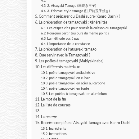
2. Atsuyaki Tamago (厚焼き玉子)
3. Edomae-style tamago (江戸前玉子焼き)
Comment préparer du Dashi sucré (Kanro Dashi) ?
La préparation de tamagoyaki : généralités
Les étapes clés pour réussir la cuisson du tamagoyaki
Pourquoi partir toujours du même point ?
La méthode pas à pas
L’importance de la constance
La préparation de l’atsuyaki tamago
Que servir avec le Tamagoyaki ?
Les poêles à tamagoyaki (Makiyakinabe)
Les différents matériaux
poêle tamagoyaki antiadhésive
poêle tamagoyaki en cuivre
poêle tamagoyaki en acier au carbone
poêle tamagoyaki en fonte
Les poêles à tamagoyaki en aluminium
Le mot de la fin
La liste de courses
La recette
Recette complète d’Atsuyaki Tamago avec Kanro Dashi
Ingrédients
Instructions