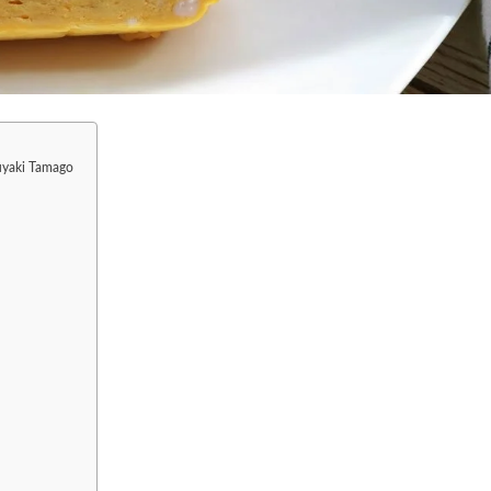
suyaki Tamago
s