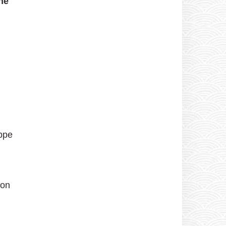
ne
appe
ion