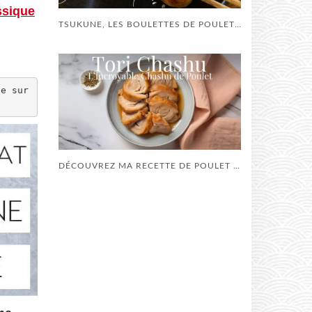
ssique
TSUKUNE, LES BOULETTES DE POULET À LA SAUCE YAKITORI
e sur 
DÉCOUVREZ MA RECETTE DE POULET CHASHU (TORI CHASHU) FONDANT ET DÉLICIEUX