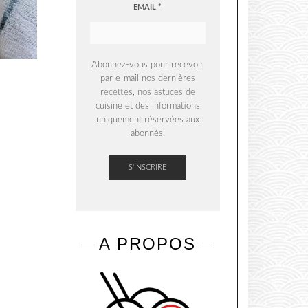
EMAIL
*
Abonnez-vous pour recevoir
par e-mail nos dernières
recettes, nos astuces de
cuisine et des informations
uniquement réservées aux
abonnés!
A PROPOS